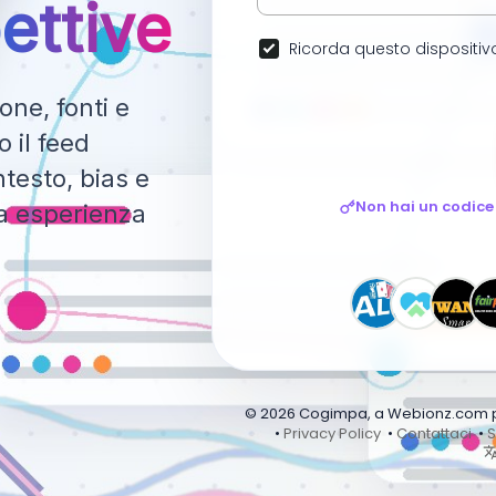
ettive
Ricorda questo dispositiv
ne, fonti e
 il feed
testo, bias e
Non hai un codice
ca esperienza
© 2026 Cogimpa, a Webionz.com pro
•
Privacy Policy
•
Contattaci
•
S