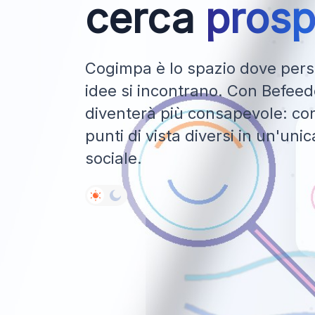
cerca
prosp
Cogimpa è lo spazio dove perso
idee si incontrano. Con Befeedo
diventerà più consapevole: con
punti di vista diversi in un'uni
sociale.