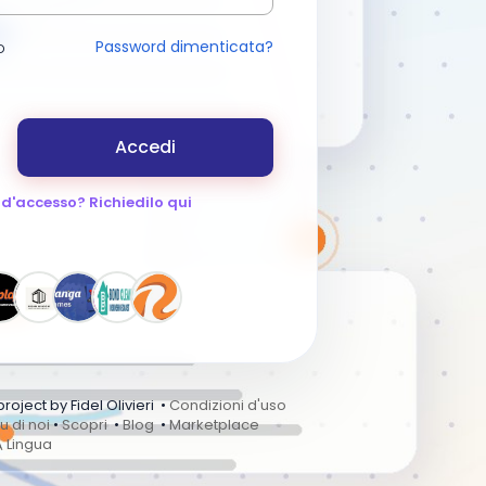
Password dimenticata?
o
Accedi
 d'accesso? Richiedilo qui
ject by Fidel Olivieri •
Condizioni d'uso
u di noi
•
Scopri
•
Blog
•
Marketplace
Lingua