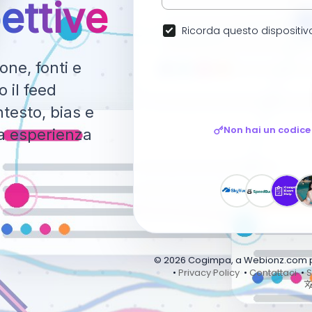
ettive
Ricorda questo dispositiv
ne, fonti e
 il feed
testo, bias e
Non hai un codice
ca esperienza
© 2026 Cogimpa, a Webionz.com pro
•
Privacy Policy
•
Contattaci
•
S