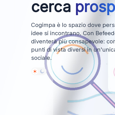
cerca
prosp
Cogimpa è lo spazio dove perso
idee si incontrano. Con Befeedo
diventerà più consapevole: con
punti di vista diversi in un'uni
sociale.