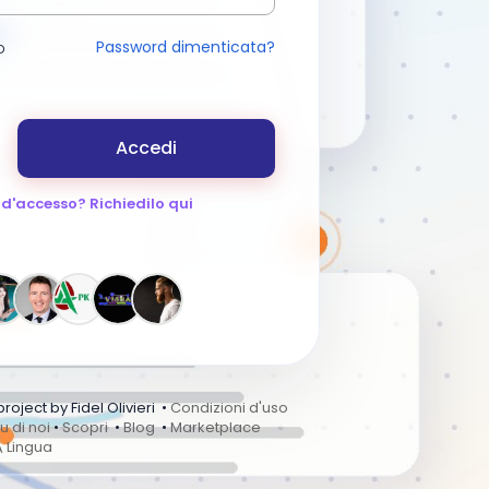
Password dimenticata?
o
Accedi
 d'accesso? Richiedilo qui
ject by Fidel Olivieri •
Condizioni d'uso
u di noi
•
Scopri
•
Blog
•
Marketplace
Lingua