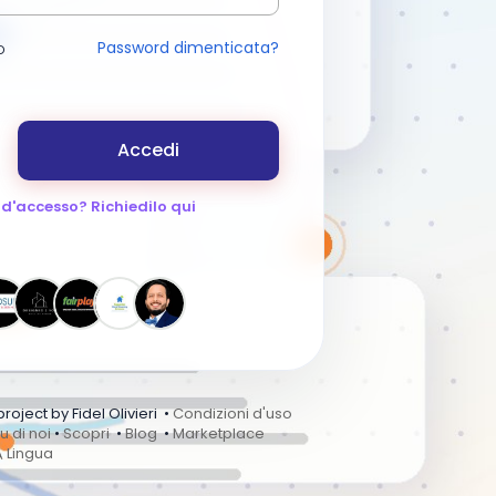
Password dimenticata?
o
Accedi
 d'accesso? Richiedilo qui
ject by Fidel Olivieri •
Condizioni d'uso
u di noi
•
Scopri
•
Blog
•
Marketplace
Lingua