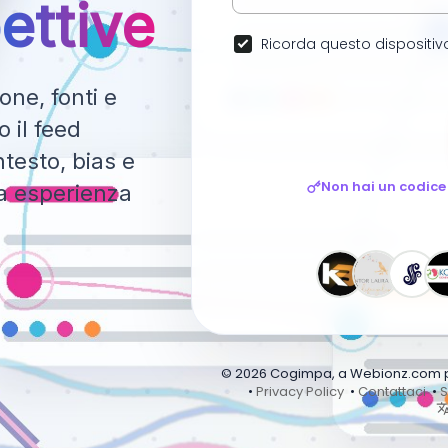
ettive
Ricorda questo dispositiv
ne, fonti e
 il feed
testo, bias e
Non hai un codice
ca esperienza
© 2026 Cogimpa, a Webionz.com pro
•
Privacy Policy
•
Contattaci
•
S