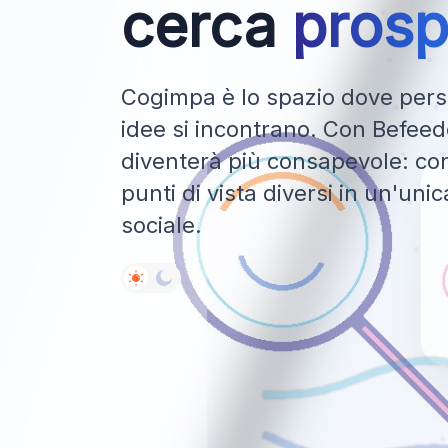
cerca
prosp
Cogimpa è lo spazio dove perso
idee si incontrano. Con Befeedo
diventerà più consapevole: con
punti di vista diversi in un'uni
sociale.