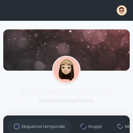
grilwhistlistsimp1973ruwa
@grilwhistlistsimp1973ruwa
Sequenza temporale
Gruppi
Mi 