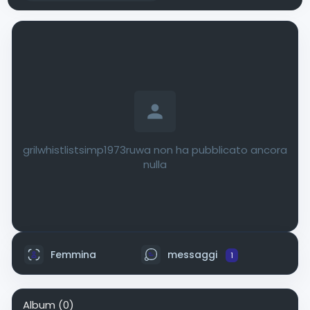
grilwhistlistsimp1973ruwa non ha pubblicato ancora
nulla
Femmina
messaggi
1
Album
(0)