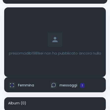
presomcidib1981kei non ha pubblicato ancora nulla
Femmina
messaggi
1
Album
(0)