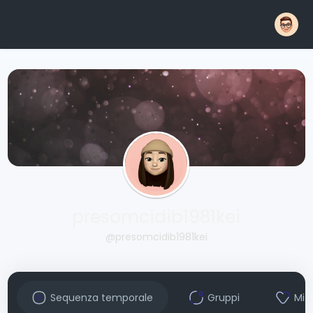
presomcidib1981kei
@presomcidib1981kei
Sequenza temporale
Gruppi
Mi 