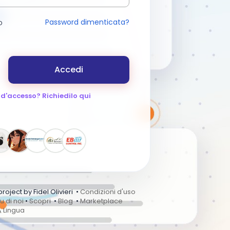
Password dimenticata?
o
Accedi
 d'accesso? Richiedilo qui
ject by Fidel Olivieri •
Condizioni d'uso
u di noi
•
Scopri
•
Blog
•
Marketplace
Lingua