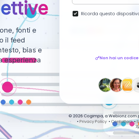
ettive
Ricorda questo dispositiv
ne, fonti e
 il feed
testo, bias e
Non hai un codice
ca esperienza
© 2026 Cogimpa, a Webionz.com pro
•
Privacy Policy
•
Contattaci
•
S