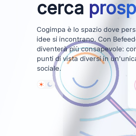
cerca
prosp
Cogimpa è lo spazio dove perso
idee si incontrano. Con Befeedo
diventerà più consapevole: con
punti di vista diversi in un'uni
sociale.