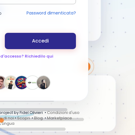
Password dimenticata?
o
Accedi
 d'accesso? Richiedilo qui
ject by Fidel Olivieri •
Condizioni d'uso
u di noi
•
Scopri
•
Blog
•
Marketplace
Lingua