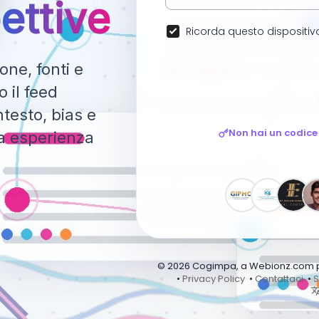
ettive
Ricorda questo dispositiv
ne, fonti e
 il feed
testo, bias e
Non hai un codice
ca esperienza
© 2026 Cogimpa, a Webionz.com pro
•
Privacy Policy
•
Contattaci
•
S