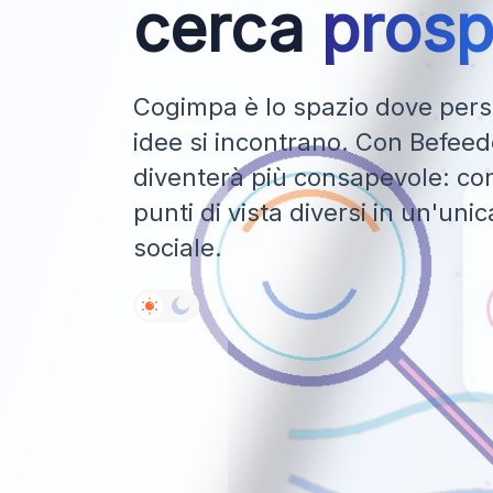
cerca
prosp
Cogimpa è lo spazio dove perso
idee si incontrano. Con Befeedo
diventerà più consapevole: con
punti di vista diversi in un'uni
sociale.