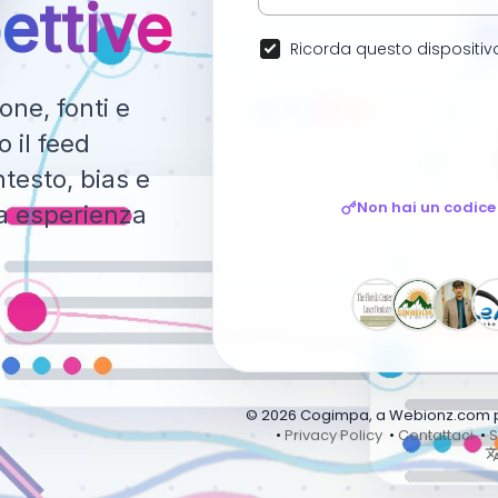
ettive
Ricorda questo dispositiv
ne, fonti e
 il feed
testo, bias e
Non hai un codice
ca esperienza
© 2026 Cogimpa, a Webionz.com pro
•
Privacy Policy
•
Contattaci
•
S