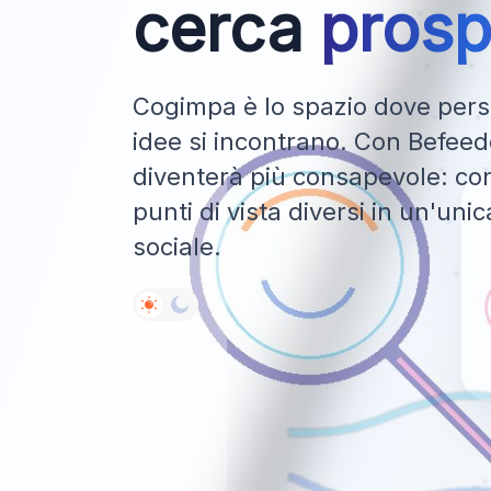
cerca
prosp
Cogimpa è lo spazio dove perso
idee si incontrano. Con Befeedo
diventerà più consapevole: con
punti di vista diversi in un'uni
sociale.