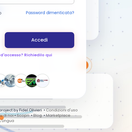
Password dimenticata?
o
Accedi
 d'accesso? Richiedilo qui
ject by Fidel Olivieri •
Condizioni d'uso
u di noi
•
Scopri
•
Blog
•
Marketplace
Lingua