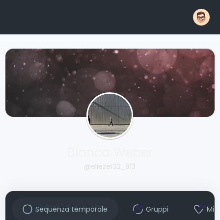
Blanca Weber
@eliezer32_913
Sequenza temporale
Gruppi
Mi 