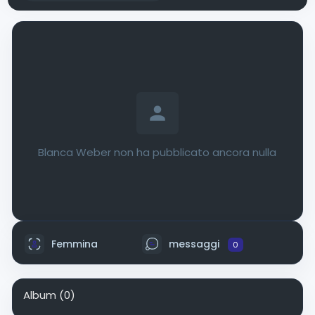
Blanca Weber non ha pubblicato ancora nulla
Femmina
messaggi
0
Album
(0)