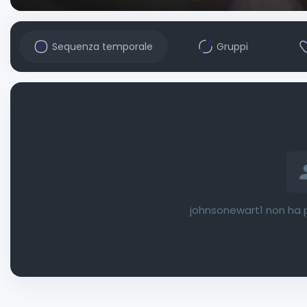
Sequenza temporale
Gruppi
johnsonewart1 non ha p