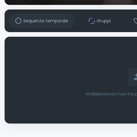
Sequenza temporale
Gruppi
stellaestevez non ha p