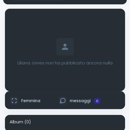
Liliana Jones non ha pubblicato ancora nulla
Femmina
messaggi
0
Album
(0)