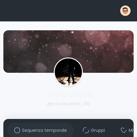
Liliana Jones
@paucek.jarred_165
Sequenza temporale
Gruppi
Mi 