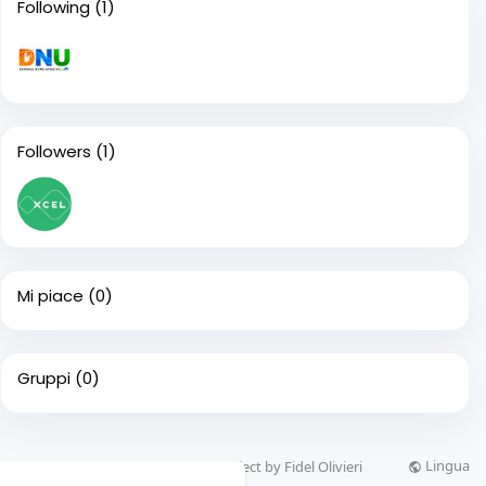
Following
(1)
Followers
(1)
Mi piace
(0)
Gruppi
(0)
Lingua
© 2026 Cogimpa, a Webionz.com project by Fidel Olivieri
 web.
Per saperne di più