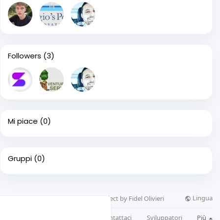
Followers
(3)
Mi piace
(0)
Gruppi
(0)
Lingua
© 2026 Cogimpa, a Webionz.com project by Fidel Olivieri
 web.
Per saperne di più
Su di noi
Scopri
Blog
Contattaci
Sviluppatori
Più