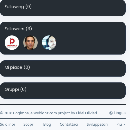
Following
(0)
Followers
(3)
Mi piace
(0)
Gruppi
(0)
Lingua
© 2026 Cogimpa, a Webionz.com project by Fidel Olivieri
Su di noi
Scopri
Blog
Contattaci
Sviluppatori
Più