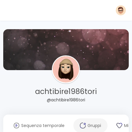
achtibire1986tori
@achtibire1986tori
Sequenza temporale
Gruppi
Mi 