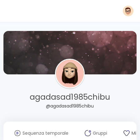
agadasad1985chibu
@agadasad1985chibu
Sequenza temporale
Gruppi
Mi 