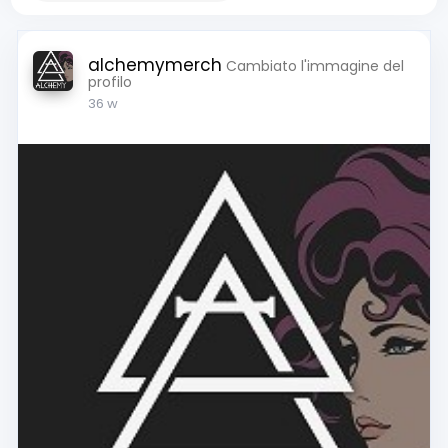
alchemymerch
Cambiato l'immagine del
profilo
36 w