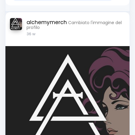
alchemymerch
Cambiato l'immagine del
profilo
36 w