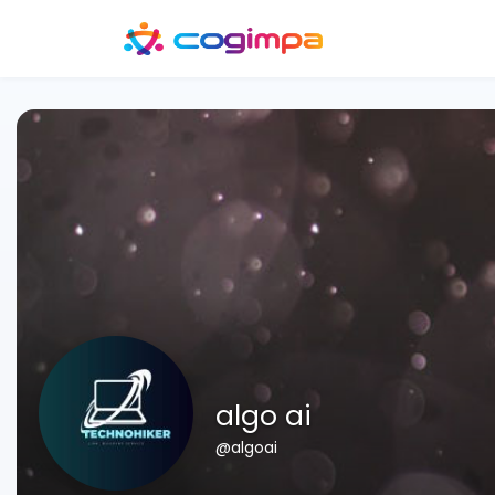
algo ai
@algoai