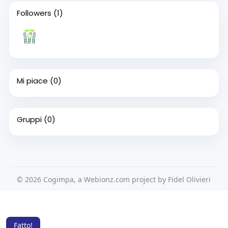
Followers
(1)
Mi piace
(0)
Gruppi
(0)
© 2026 Cogimpa, a Webionz.com project by Fidel Olivieri
Home
Su di noi
Contattaci
Privacy Policy
Questo sito Web utilizza i cookie per assicurarti di ottenere la
Condizioni d'uso
Richiedere un rimborso
Blog
migliore esperienza sul nostro sito web.
Per saperne di più
Sviluppatori
Fatto!