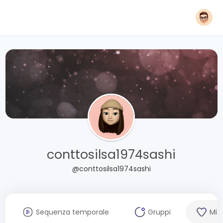
conttosilsa1974sashi
@conttosilsa1974sashi
Sequenza temporale
Gruppi
Mi 