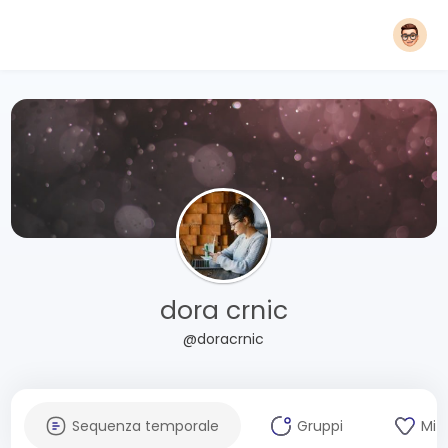
dora crnic
@doracrnic
Sequenza temporale
Gruppi
Mi 