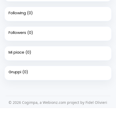
Following
(0)
Followers
(0)
Mi piace
(0)
Gruppi
(0)
© 2026 Cogimpa, a Webionz.com project by Fidel Olivieri
Home
Su di noi
Contattaci
Privacy Policy
Questo sito Web utilizza i cookie per assicurarti di ottenere la
Condizioni d'uso
Richiedere un rimborso
Blog