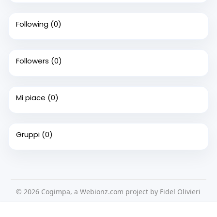
Following
(0)
Followers
(0)
Mi piace
(0)
Gruppi
(0)
© 2026 Cogimpa, a Webionz.com project by Fidel Olivieri
Home
Su di noi
Contattaci
Privacy Policy
Questo sito Web utilizza i cookie per assicurarti di ottenere la
Condizioni d'uso
Richiedere un rimborso
Blog