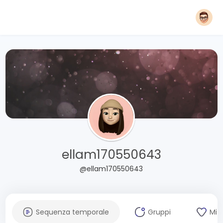
ellam170550643
@ellam170550643
Sequenza temporale
Gruppi
Mi 