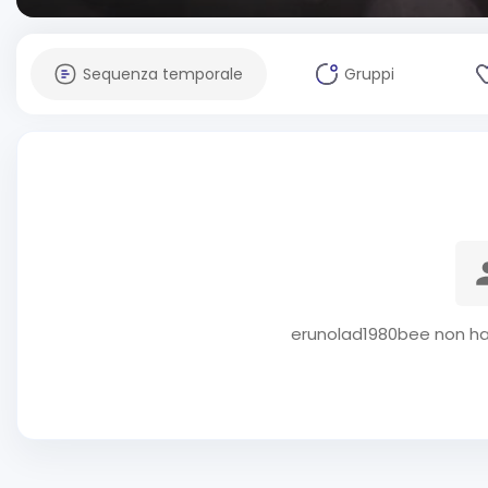
Sequenza temporale
Gruppi
erunolad1980bee non ha 