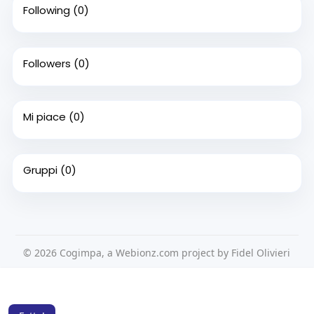
Following
(0)
Followers
(0)
Mi piace
(0)
Gruppi
(0)
© 2026 Cogimpa, a Webionz.com project by Fidel Olivieri
Home
Su di noi
Contattaci
Privacy Policy
Questo sito Web utilizza i cookie per assicurarti di ottenere la
Condizioni d'uso
Richiedere un rimborso
Blog
migliore esperienza sul nostro sito web.
Per saperne di più
Sviluppatori