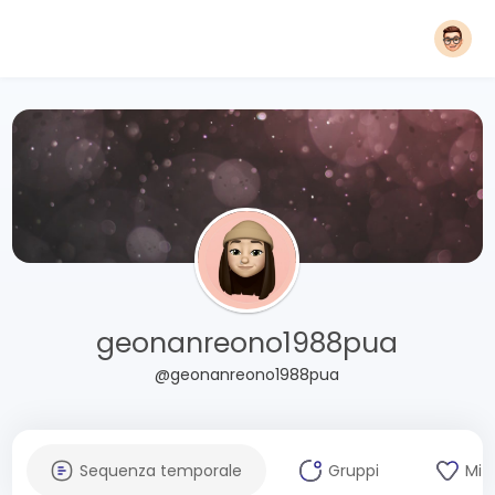
geonanreono1988pua
@geonanreono1988pua
Sequenza temporale
Gruppi
Mi 