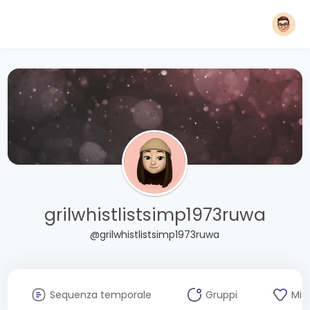
grilwhistlistsimp1973ruwa
@grilwhistlistsimp1973ruwa
Sequenza temporale
Gruppi
Mi 