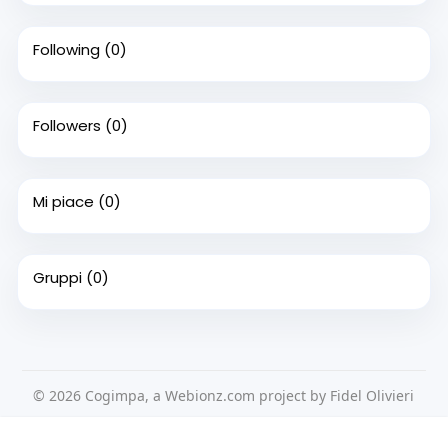
Following
(0)
Followers
(0)
Mi piace
(0)
Gruppi
(0)
© 2026 Cogimpa, a Webionz.com project by Fidel Olivieri
Home
Su di noi
Contattaci
Privacy Policy
Questo sito Web utilizza i cookie per assicurarti di ottenere la
Condizioni d'uso
Richiedere un rimborso
Blog