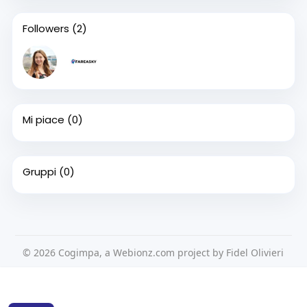
Followers
(2)
Mi piace
(0)
Gruppi
(0)
© 2026 Cogimpa, a Webionz.com project by Fidel Olivieri
Home
Su di noi
Contattaci
Privacy Policy
Questo sito Web utilizza i cookie per assicurarti di ottenere la
Condizioni d'uso
Richiedere un rimborso
Blog
migliore esperienza sul nostro sito web.
Per saperne di più
Sviluppatori