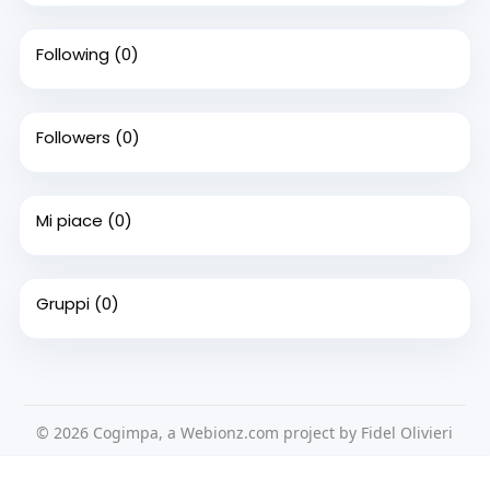
Following
(0)
Followers
(0)
Mi piace
(0)
Gruppi
(0)
© 2026 Cogimpa, a Webionz.com project by Fidel Olivieri
Home
Su di noi
Contattaci
Privacy Policy
Questo sito Web utilizza i cookie per assicurarti di ottenere la
Condizioni d'uso
Richiedere un rimborso
Blog