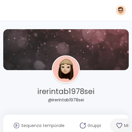
irerintab1978sei
@irerintab1978sei
Sequenza temporale
Gruppi
Mi 