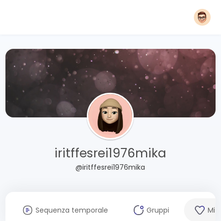
iritffesrei1976mika
@iritffesrei1976mika
Sequenza temporale
Gruppi
Mi 