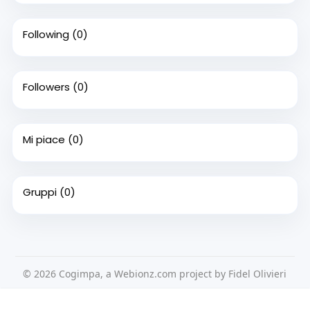
Following
(0)
Followers
(0)
Mi piace
(0)
Gruppi
(0)
© 2026 Cogimpa, a Webionz.com project by Fidel Olivieri
Home
Su di noi
Contattaci
Privacy Policy
Questo sito Web utilizza i cookie per assicurarti di ottenere la
Condizioni d'uso
Richiedere un rimborso
Blog