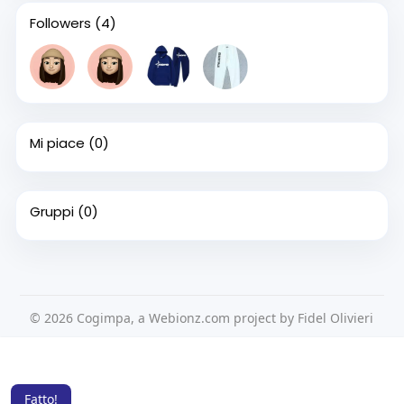
Followers
(4)
Mi piace
(0)
Gruppi
(0)
© 2026 Cogimpa, a Webionz.com project by Fidel Olivieri
Home
Su di noi
Contattaci
Privacy Policy
Questo sito Web utilizza i cookie per assicurarti di ottenere la
Condizioni d'uso
Richiedere un rimborso
Blog
migliore esperienza sul nostro sito web.
Per saperne di più
Sviluppatori
Fatto!