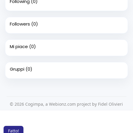
Following
(0)
Followers
(0)
Mi piace
(0)
Gruppi
(0)
© 2026 Cogimpa, a Webionz.com project by Fidel Olivieri
Home
Su di noi
Contattaci
Privacy Policy
Questo sito Web utilizza i cookie per assicurarti di ottenere la
Condizioni d'uso
Richiedere un rimborso
Blog
migliore esperienza sul nostro sito web.
Per saperne di più
Sviluppatori
Fatto!
Lingua