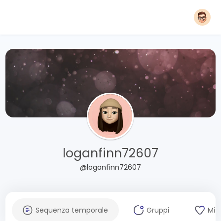
loganfinn72607
@loganfinn72607
Sequenza temporale
Gruppi
Mi 