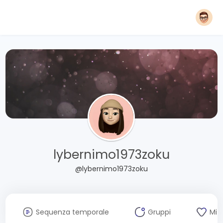
lybernimo1973zoku
@lybernimo1973zoku
Sequenza temporale
Gruppi
Mi 