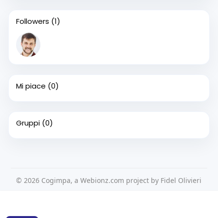
Followers
(1)
Mi piace
(0)
Gruppi
(0)
© 2026 Cogimpa, a Webionz.com project by Fidel Olivieri
Home
Su di noi
Contattaci
Privacy Policy
Questo sito Web utilizza i cookie per assicurarti di ottenere la
Condizioni d'uso
Richiedere un rimborso
Blog
migliore esperienza sul nostro sito web.
Per saperne di più
Sviluppatori