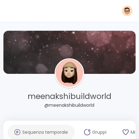
meenakshibuildworld
@meenakshibuildworld
Sequenza temporale
Gruppi
Mi 