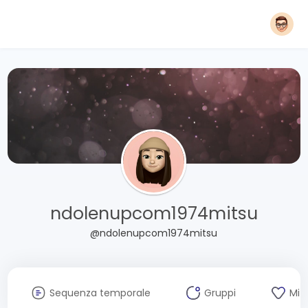
ndolenupcom1974mitsu
@ndolenupcom1974mitsu
Sequenza temporale
Gruppi
Mi 