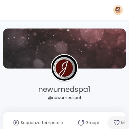
newumedspa1
@newumedspa1
Sequenza temporale
Gruppi
Mi 