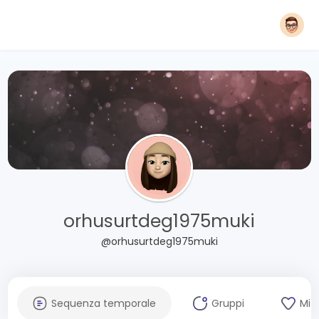
orhusurtdeg1975muki
@orhusurtdeg1975muki
Sequenza temporale
Gruppi
Mi 