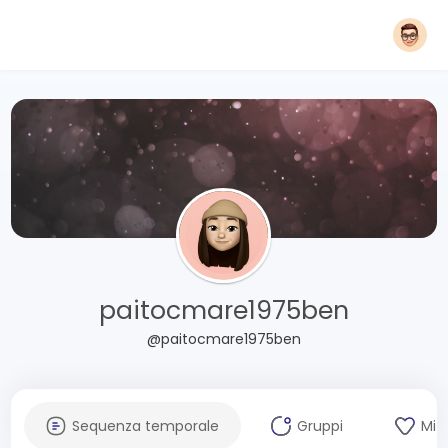
paitocmare1975ben
@paitocmare1975ben
Sequenza temporale
Gruppi
Mi 