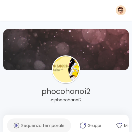
phocohanoi2
@phocohanoi2
Sequenza temporale
Gruppi
Mi 