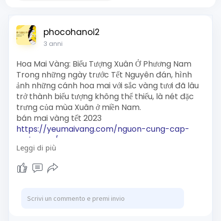
phocohanoi2
3 anni
Hoa Mai Vàng: Biểu Tượng Xuân Ở Phương Nam
Trong những ngày trước Tết Nguyên đán, hình
ảnh những cánh hoa mai với sắc vàng tươi đã lâu
trở thành biểu tượng không thể thiếu, là nét đặc
trưng của mùa Xuân ở miền Nam.
bán mai vàng tết 2023
https://yeumaivang.com/nguon-cung-cap-
mai-vang/
Leggi di più
hoa mai bến tre
https://yeumaivang.com/mai-
vang-ben-tre/
vườn mai giống
https://yeumaivang.com/vuon-
mai-vang/