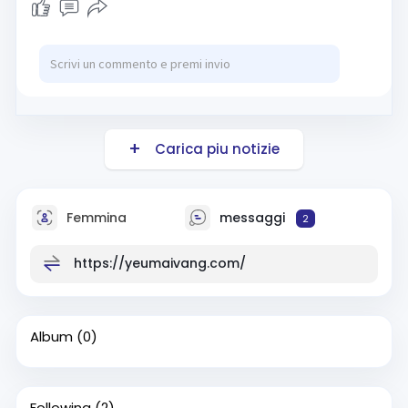
Carica piu notizie
Femmina
messaggi
2
https://yeumaivang.com/
Album
(0)
Following
(2)