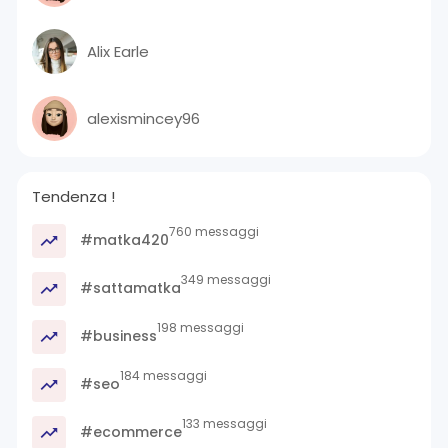
Alix Earle
alexismincey96
Tendenza !
760 messaggi
#matka420
349 messaggi
#sattamatka
198 messaggi
#business
184 messaggi
#seo
133 messaggi
#ecommerce