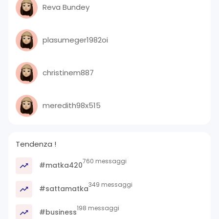
Reva Bundey
plasumeger1982oi
christinem887
meredith98x515
Tendenza !
760 messaggi
#matka420
349 messaggi
#sattamatka
198 messaggi
#business