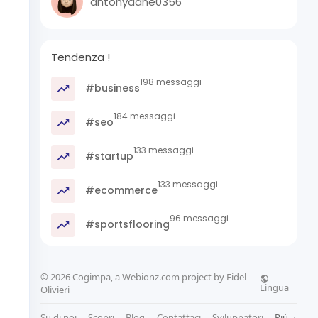
antonydane0356
Tendenza !
198 messaggi
#business
184 messaggi
#seo
133 messaggi
#startup
133 messaggi
#ecommerce
96 messaggi
#sportsflooring
© 2026 Cogimpa, a Webionz.com project by Fidel
Lingua
Olivieri
Su di noi
Scopri
Blog
Contattaci
Sviluppatori
Più