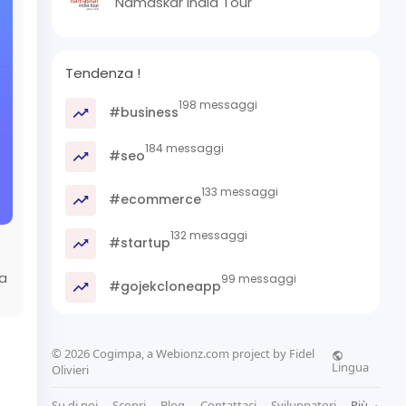
Namaskar India Tour
Tendenza !
198 messaggi
#business
184 messaggi
#seo
133 messaggi
#ecommerce
132 messaggi
#startup
ma
99 messaggi
#gojekcloneapp
© 2026 Cogimpa, a Webionz.com project by Fidel
Lingua
Olivieri
Su di noi
Scopri
Blog
Contattaci
Sviluppatori
Più