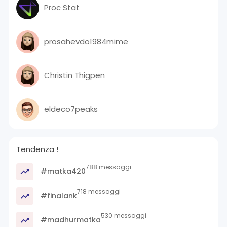
Proc Stat
prosahevdo1984mime
Christin Thigpen
eldeco7peaks
Tendenza !
788 messaggi
#matka420
718 messaggi
#finalank
530 messaggi
#madhurmatka